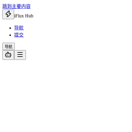
跳到主要内容
iFlux Hub
导航
提交
导航
全部
827
AI 工具
184
智能体
33
API 调用
27
AI 扩展
39
AI 视频
48
AI 对话
29
AI 图像
6
AI 写作
2
办公效率
107
知识管理
42
效率工具
44
文档处理
21
设计创意
136
音频处理
56
免费素材
41
视频制作
21
设计工具
18