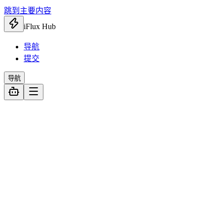
跳到主要内容
iFlux Hub
导航
提交
导航
全部
827
AI 工具
184
智能体
33
API 调用
27
AI 扩展
39
AI 视频
48
AI 对话
29
AI 图像
6
AI 写作
2
办公效率
107
知识管理
42
效率工具
44
文档处理
21
设计创意
136
音频处理
56
免费素材
41
视频制作
21
设计工具
18