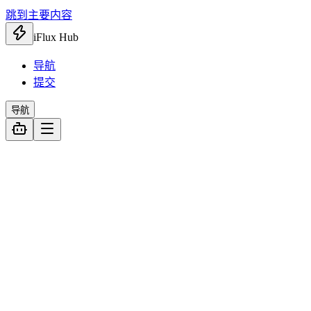
跳到主要内容
iFlux Hub
导航
提交
导航
全部
827
AI 工具
184
智能体
33
API 调用
27
AI 扩展
39
AI 视频
48
AI 对话
29
AI 图像
6
AI 写作
2
办公效率
107
知识管理
42
效率工具
44
文档处理
21
设计创意
136
音频处理
56
免费素材
41
视频制作
21
设计工具
18